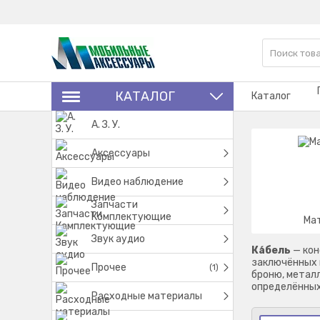
КАТАЛОГ
Каталог
А. З. У.
Аксессуары
Видео наблюдение
Запчасти
Комплектующие
Ма
Звук аудио
Ка́бель
— кон
заключённых 
Прочее
(1)
броню, метал
определённых
Расходные материалы