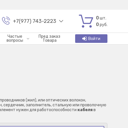
0
шт.
+7(977) 743-2223
0
руб.
Частые
Пред заказ
Войти
вопросы
Товара
проводников (жил), или оптических волокон,
, сердечник, заполнитель, стальную или проволочную
 элемент нужен для работоспособности
кабеля
в