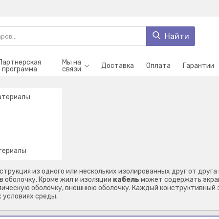
Найти
Партнерская
Мы на
Доставка
Оплата
Гарантии
программа
связи
териалы
струкция из одного или нескольких изолированных друг от друга 
в оболочку. Кроме жил и изоляции
кабель
может содержать экран
лическую оболочку, внешнюю оболочку. Каждый конструктивный
 условиях среды.